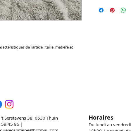
remboursement des a
Condition de livrai
votre site. Énoncez 
de détails sur vos m
d'établir une relati
conditionnement et 
leur permettre ainsi
informations claires
sécurité.
de rassurer vos clie
ractéristiques de l'article : taille, matière et 
Horaires
 't Serstevens 38, 6530 Thuin
 59 45 86 |
Du lundi au vendred
iquelecapitaine@hotmail.com
18h00 Le samedi de