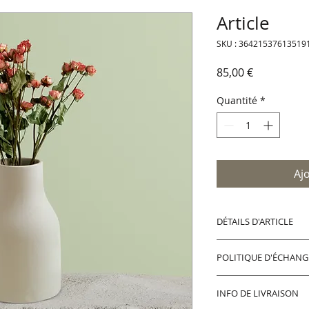
Article
SKU : 36421537613519
Prix
85,00 €
Quantité
*
Aj
DÉTAILS D'ARTICLE
Détails d'article. Sa
POLITIQUE D'ÉCHAN
l'article : taille, ma
emplacement est idé
Politique d'échang
de cet article à vos 
INFO DE LIVRAISON
vos visiteurs des c