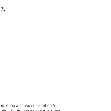
rticles qu'ils achètent sur
son. Idéal pour ajouter davantage
clairement vos conditions afin
odes de livraison et
on de confiance avec vos clients et
vos prix. Fournissez des
 d'acheter sur votre site en toute
 sur vos modes de livraison afin
nts et gagner leur confiance.
i de 9h00 à 12h30 et de 14h00 à
 9h00 à 12h30 et de 14h00 à 17h00